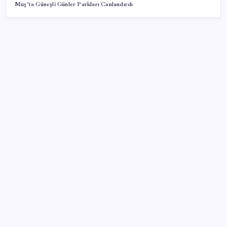
Muş’ta Güneşli Günler Parkları Canlandırdı
SON YAZILAR
Emekli aylıklarında ocak zammı için ilk rakamlar
netleşti: Masada 3 farklı senaryo var
İhracat temmuzda tam 3 rekor kırdı
Son Dakika… Ağustos kira zam oranı belli oldu
Bahçeli’den dikkat çeken ‘süreç’ mesajı: ‘Çerçeve
yasaya tam destek verilmelidir’
Sony Tepkilere Kulak Asmadı: PlayStation Disk