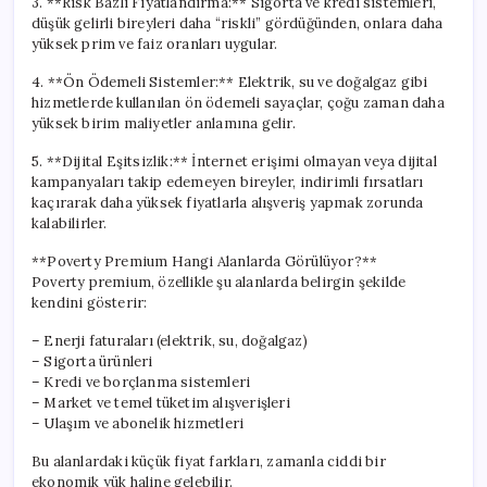
3. **Risk Bazlı Fiyatlandırma:** Sigorta ve kredi sistemleri,
düşük gelirli bireyleri daha “riskli” gördüğünden, onlara daha
yüksek prim ve faiz oranları uygular.
4. **Ön Ödemeli Sistemler:** Elektrik, su ve doğalgaz gibi
hizmetlerde kullanılan ön ödemeli sayaçlar, çoğu zaman daha
yüksek birim maliyetler anlamına gelir.
5. **Dijital Eşitsizlik:** İnternet erişimi olmayan veya dijital
kampanyaları takip edemeyen bireyler, indirimli fırsatları
kaçırarak daha yüksek fiyatlarla alışveriş yapmak zorunda
kalabilirler.
**Poverty Premium Hangi Alanlarda Görülüyor?**
Poverty premium, özellikle şu alanlarda belirgin şekilde
kendini gösterir:
– Enerji faturaları (elektrik, su, doğalgaz)
– Sigorta ürünleri
– Kredi ve borçlanma sistemleri
– Market ve temel tüketim alışverişleri
– Ulaşım ve abonelik hizmetleri
Bu alanlardaki küçük fiyat farkları, zamanla ciddi bir
ekonomik yük haline gelebilir.