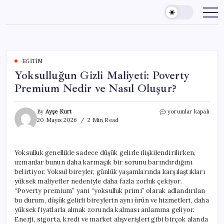
Skip
to
content
EĞITIM
Yoksulluğun Gizli Maliyeti: Poverty
Premium Nedir ve Nasıl Oluşur?
Yoksulluğun
By
Ayşe Kurt
yorumlar kapalı
Gizli
20 Mayıs 2026
2 Min Read
Maliyeti:
Poverty
Premium
Yoksulluk genellikle sadece düşük gelirle ilişkilendirilirken,
Nedir
uzmanlar bunun daha karmaşık bir sorunu barındırdığını
ve
Nasıl
belirtiyor. Yoksul bireyler, günlük yaşamlarında karşılaştıkları
Oluşur?
yüksek maliyetler nedeniyle daha fazla zorluk çekiyor.
için
“Poverty premium” yani “yoksulluk primi” olarak adlandırılan
bu durum, düşük gelirli bireylerin aynı ürün ve hizmetleri, daha
yüksek fiyatlarla almak zorunda kalması anlamına geliyor.
Enerji, sigorta, kredi ve market alışverişleri gibi birçok alanda