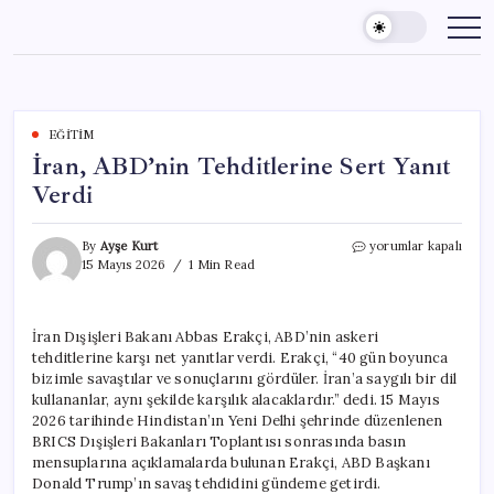
Skip
to
content
EĞITIM
İran, ABD’nin Tehditlerine Sert Yanıt
Verdi
İran,
By
Ayşe Kurt
yorumlar kapalı
ABD’nin
15 Mayıs 2026
1 Min Read
Tehditlerine
Sert
Yanıt
İran Dışişleri Bakanı Abbas Erakçi, ABD’nin askeri
Verdi
tehditlerine karşı net yanıtlar verdi. Erakçi, “40 gün boyunca
için
bizimle savaştılar ve sonuçlarını gördüler. İran’a saygılı bir dil
kullananlar, aynı şekilde karşılık alacaklardır.” dedi. 15 Mayıs
2026 tarihinde Hindistan’ın Yeni Delhi şehrinde düzenlenen
BRICS Dışişleri Bakanları Toplantısı sonrasında basın
mensuplarına açıklamalarda bulunan Erakçi, ABD Başkanı
Donald Trump’ın savaş tehdidini gündeme getirdi.