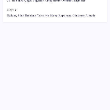
26 Yıl Sonra Çağla Tuğaltay Cinayetinde Önemli Gelişmeler
Next
İktidar, Silah Bırakma Talebiyle Süreç Raporunu Gündeme Almadı
SON YAZILAR
Emekli aylıklarında ocak zammı için ilk rakamlar
netleşti: Masada 3 farklı senaryo var
İhracat temmuzda tam 3 rekor kırdı
Son Dakika… Ağustos kira zam oranı belli oldu
Bahçeli’den dikkat çeken ‘süreç’ mesajı: ‘Çerçeve