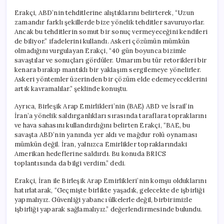
Erakçi, ABD’nin tehditlerine alıştıklarını belirterek, “Uzun
zamandır farklı şekillerde bize yönelik tehditler savuruyorlar.
Ancak bu tehditlerin somut bir sonuç vermeyeceğini kendileri
de biliyor.” ifadelerini kullandı. Askeri çözümün mümkün
olmadığını vurgulayan Erakçi, “40 gün boyunca bizimle
savaştılar ve sonuçları gördüler. Umarım bu tür retorikleri bir
kenara bırakıp mantıklı bir yaklaşım sergilemeye yönelirler.
Askeri yöntemler üzerinden bir çözüm elde edemeyeceklerini
artık kavramalılar.” şeklinde konuştu.
Ayrıca, Birleşik Arap Emirlikleri’nin (BAE) ABD ve İsrail’in
İran’a yönelik saldırganlıkları sırasında taraflara topraklarını
ve hava sahasını kullandırdığını belirten Erakçi, “BAE, bu
savaşta ABD’nin yanında yer aldı ve mağdur rolü oynaması
mümkün değil. İran, yalnızca Emirlikler topraklarındaki
Amerikan hedeflerine saldırdı. Bu konuda BRICS
toplantısında da bilgi verdim.” dedi.
Erakçi, İran ile Birleşik Arap Emirlikleri’nin komşu olduklarını
hatırlatarak, “Geçmişte birlikte yaşadık, gelecekte de işbirliği
yapmalıyız. Güvenliği yabancı ülkelerle değil, birbirimizle
işbirliği yaparak sağlamalıyız.” değerlendirmesinde bulundu.