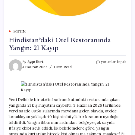
EĞITIM
Hindistan’daki Otel Restoranında
Yangın: 21 Kayıp
Hindistan’daki
By
Ayşe Kurt
yorumlar kapalı
Otel
3 Haziran 2026
1 Min Read
Restoranında
Yangın:
21
Kayıp
için
Yeni Delhi’de bir otelin bodrum katındaki restoranda çıkan
yangında 21 kişi hayatını kaybetti. 3 Haziran 2026 tarihinde,
yerel saatle 08:50 sularında meydana gelen olayda, otelde
konaklayan yaklaşık 40 kişinin büyük bir kısmının uyuduğu
bildirildi. Yangın ihbarının ardından, bölgeye çok sayıda
itfaiye ekibi sevk edildi. İlk belirlemelere göre, yangın
sırasında kurtarılan birçok kişi olmasına rağmen, maalesef 21