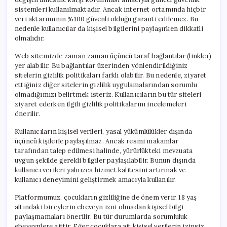
sistemleri kullanılmaktadır. Ancak internet ortamında hiçbir
veri aktarımının %100 güvenli olduğu garanti edilemez. Bu
nedenle kullanıcılar da kişisel bilgilerini paylaşırken dikkatli
olmalıdır.
Web sitemizde zaman zaman üçüncü taraf bağlantılar (linkler)
yer alabilir. Bu bağlantılar üzerinden yönlendirildiğiniz
sitelerin gizlilik politikaları farklı olabilir. Bu nedenle, ziyaret
ettiğiniz diğer sitelerin gizlilik uygulamalarından sorumlu
olmadığımızı belirtmek isteriz. Kullanıcıların bu tür siteleri
ziyaret ederken ilgili gizlilik politikalarını incelemeleri
önerilir.
Kullanıcıların kişisel verileri, yasal yükümlülükler dışında
üçüncü kişilerle paylaşılmaz. Ancak resmi makamlar
tarafından talep edilmesi halinde, yürürlükteki mevzuata
uygun şekilde gerekli bilgiler paylaşılabilir. Bunun dışında
kullanıcı verileri yalnızca hizmet kalitesini artırmak ve
kullanıcı deneyimini geliştirmek amacıyla kullanılır.
Platformumuz, çocukların gizliliğine de önem verir. 18 yaş
altındaki bireylerin ebeveyn izni olmadan kişisel bilgi
paylaşmamaları önerilir. Bu tür durumlarda sorumluluk
ebeveynlere aittir. Eğer çocuklara ait kişisel verilerin izinsiz