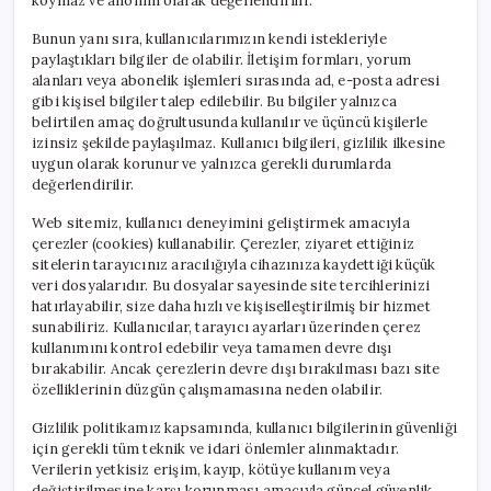
koymaz ve anonim olarak değerlendirilir.
Bunun yanı sıra, kullanıcılarımızın kendi istekleriyle
paylaştıkları bilgiler de olabilir. İletişim formları, yorum
alanları veya abonelik işlemleri sırasında ad, e-posta adresi
gibi kişisel bilgiler talep edilebilir. Bu bilgiler yalnızca
belirtilen amaç doğrultusunda kullanılır ve üçüncü kişilerle
izinsiz şekilde paylaşılmaz. Kullanıcı bilgileri, gizlilik ilkesine
uygun olarak korunur ve yalnızca gerekli durumlarda
değerlendirilir.
Web sitemiz, kullanıcı deneyimini geliştirmek amacıyla
çerezler (cookies) kullanabilir. Çerezler, ziyaret ettiğiniz
sitelerin tarayıcınız aracılığıyla cihazınıza kaydettiği küçük
veri dosyalarıdır. Bu dosyalar sayesinde site tercihlerinizi
hatırlayabilir, size daha hızlı ve kişiselleştirilmiş bir hizmet
sunabiliriz. Kullanıcılar, tarayıcı ayarları üzerinden çerez
kullanımını kontrol edebilir veya tamamen devre dışı
bırakabilir. Ancak çerezlerin devre dışı bırakılması bazı site
özelliklerinin düzgün çalışmamasına neden olabilir.
Gizlilik politikamız kapsamında, kullanıcı bilgilerinin güvenliği
için gerekli tüm teknik ve idari önlemler alınmaktadır.
Verilerin yetkisiz erişim, kayıp, kötüye kullanım veya
değiştirilmesine karşı korunması amacıyla güncel güvenlik