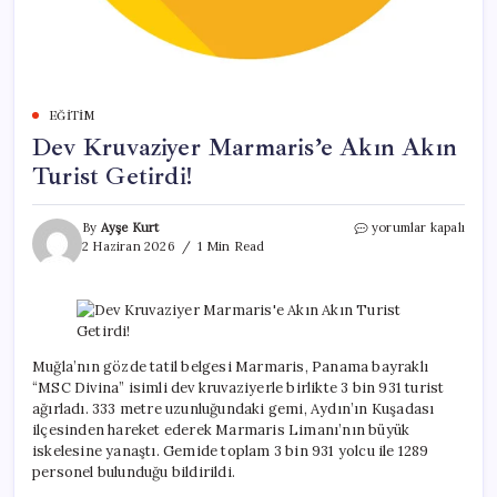
EĞITIM
Dev Kruvaziyer Marmaris’e Akın Akın
Turist Getirdi!
Dev
By
Ayşe Kurt
yorumlar kapalı
Kruvaziyer
2 Haziran 2026
1 Min Read
Marmaris’e
Akın
Akın
Turist
Getirdi!
için
Muğla’nın gözde tatil belgesi Marmaris, Panama bayraklı
“MSC Divina” isimli dev kruvaziyerle birlikte 3 bin 931 turist
ağırladı. 333 metre uzunluğundaki gemi, Aydın’ın Kuşadası
ilçesinden hareket ederek Marmaris Limanı’nın büyük
iskelesine yanaştı. Gemide toplam 3 bin 931 yolcu ile 1289
personel bulunduğu bildirildi.