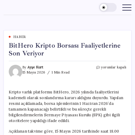
Skip
to
content
HABER
BitHero Kripto Borsası Faaliyetlerine
Son Veriyor
BitHero
By
Ayşe Kurt
yorumlar kapalı
Kripto
15 Mayıs 2026
1 Min Read
Borsası
Faaliyetlerine
Son
Kripto varlık platformu BitHero, 2026 yılında faaliyetlerini
Veriyor
kademeli olarak sonlandırma kararı aldığını duyurdu. Yapılan
için
resmi açıklamada, borsa işlemlerinin 1 Haziran 2026’da
tamamen kapanacağı belirtildi ve bu süreçte gerekli
bilgilendirmelerin Sermaye Piyasası Kurulu (SPK) gibi ilgili
otoritelere yapıldığı ifade edildi.
Açıklanan takvime göre, 15 Mayıs 2026 tarihinde saat 18.00