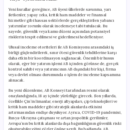
Yeni kurallar gereğince, AB üyesi ülkelerde savunma, yarı
iletkenler, yapay zeka, kritik ham maddeler ve finansal
hizmetler gibi hassas sektörlerde gerçekleştirilen yabancı
yatırımlar zorunlu olarak incelemeye tabi tutulacak. Bu
sayede, güvenlik veya kamu düzeni açısından potansiyel
risklerin tespit edilmesi ve giderilmesi hedefleniyor.
Ulusal inceleme otoriteleri ile AB Komisyonu arasındaki iş
birliği güçlendirilerek, sınır ötesi güvenlik tehditlerine karşı
daha etkin bir koordinasyon sağlanacak. Önemli bir husus
olarak, eğer bir yatırım işlemi AB içinden görünse de, gerçek
kontrol sahibi veya yatırımcının AB dışındaki bir kişi, firma
veya devlet olması durumunda o işlem de inceleme kapsamına
alınacak.
Bu yeni düzenleme, AB Konseyi tarafından resmi olarak
onaylandığında, 18 ay içinde yürürlüğe girecek. Son yıllarda,
özellikle Çin’in limanlar, enerji altyapıları, çip teknolojileri ve
kritik ham maddeler gibi stratejik alanlarda etkisini
artırmasından endişe duyuluyor. Ayrıca, COVID-19 pandemisi,
Rusya-Ukrayna çatışması ve artan jeopolitik gerilimler,
Avrupa’nın bu kritik alanlarda dışa bağımlılığının güvenlik riski
oluşturabileceğini gözler önüne serdi. Bu bağlamda, AB,