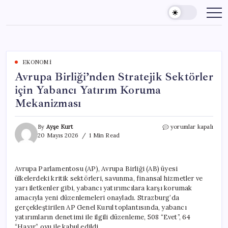
Skip
to
content
EKONOMI
Avrupa Birliği’nden Stratejik Sektörler
için Yabancı Yatırım Koruma
Mekanizması
Avrupa
By
Ayşe Kurt
yorumlar kapalı
Birliği’nden
20 Mayıs 2026
1 Min Read
Stratejik
Sektörler
için
Avrupa Parlamentosu (AP), Avrupa Birliği (AB) üyesi
Yabancı
ülkelerdeki kritik sektörleri, savunma, finansal hizmetler ve
Yatırım
Koruma
yarı iletkenler gibi, yabancı yatırımcılara karşı korumak
Mekanizması
amacıyla yeni düzenlemeleri onayladı. Strazburg’da
için
gerçekleştirilen AP Genel Kurul toplantısında, yabancı
yatırımların denetimi ile ilgili düzenleme, 508 “Evet”, 64
“Hayır” oyu ile kabul edildi.