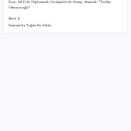
İran, ABD ile Diplomatik Görüşmelerde Sonuç Alamadı: “Teslim
Olmayacağız”
Next
Samsun’da Yoğun Sis Etkisi
SON YAZILAR
Emekli aylıklarında ocak zammı için ilk rakamlar
netleşti: Masada 3 farklı senaryo var
İhracat temmuzda tam 3 rekor kırdı
Son Dakika… Ağustos kira zam oranı belli oldu