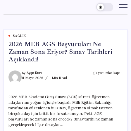
Skip
to
content
SAĞLIK
2026 MEB AGS Başvuruları Ne
Zaman Sona Eriyor? Sınav Tarihleri
Açıklandı!
2026
By
Ayşe Kurt
yorumlar kapalı
MEB
11 Mayıs 2026
1 Min Read
AGS
Başvuruları
Ne
2026 MEB Akademi Giriş Sınavı (AGS) süreci, öğretmen
Zaman
adaylarının yoğun ilgisiyle başladı. Millî Eğitim Bakanlığı
Sona
Eriyor?
tarafından düzenlenen bu sınav, öğretmen olmak isteyen
Sınav
birçok aday için kritik bir fırsat sunuyor. Peki, AGS
Tarihleri
başvuruları ne zaman sona erecek? Sınav tarihi ne zaman
Açıklandı!
gerçekleşecek? İşte detaylar…
için