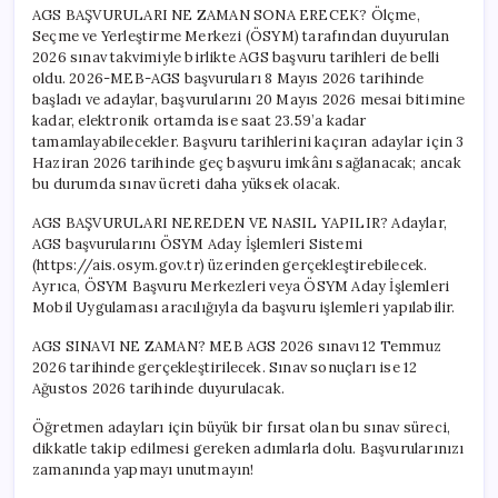
AGS BAŞVURULARI NE ZAMAN SONA ERECEK? Ölçme,
Seçme ve Yerleştirme Merkezi (ÖSYM) tarafından duyurulan
2026 sınav takvimiyle birlikte AGS başvuru tarihleri de belli
oldu. 2026-MEB-AGS başvuruları 8 Mayıs 2026 tarihinde
başladı ve adaylar, başvurularını 20 Mayıs 2026 mesai bitimine
kadar, elektronik ortamda ise saat 23.59’a kadar
tamamlayabilecekler. Başvuru tarihlerini kaçıran adaylar için 3
Haziran 2026 tarihinde geç başvuru imkânı sağlanacak; ancak
bu durumda sınav ücreti daha yüksek olacak.
AGS BAŞVURULARI NEREDEN VE NASIL YAPILIR? Adaylar,
AGS başvurularını ÖSYM Aday İşlemleri Sistemi
(https://ais.osym.gov.tr) üzerinden gerçekleştirebilecek.
Ayrıca, ÖSYM Başvuru Merkezleri veya ÖSYM Aday İşlemleri
Mobil Uygulaması aracılığıyla da başvuru işlemleri yapılabilir.
AGS SINAVI NE ZAMAN? MEB AGS 2026 sınavı 12 Temmuz
2026 tarihinde gerçekleştirilecek. Sınav sonuçları ise 12
Ağustos 2026 tarihinde duyurulacak.
Öğretmen adayları için büyük bir fırsat olan bu sınav süreci,
dikkatle takip edilmesi gereken adımlarla dolu. Başvurularınızı
zamanında yapmayı unutmayın!